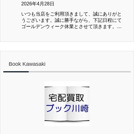
り受付させていただきます。 また、事前見積が
2026年4月28日
【処分用】お引き取りのお申込みと発送は可能
無く、段ボール１箱（紙袋の場合は１袋）あた
ですが、荷物の受領が８／１７（月）以降にな
いつも当店をご利用頂きまして、誠にありがと
りの買取金額が3,000円未満の場合、当店までの
る場合がございます。 以上ご不便をお掛け致
うございます。誠に勝手ながら、下記日程にて
送料実費を振込合計金額より差し引かせていた
しますが、よろしくお願い致します。 熱中症
ゴールデンウィーク休業とさせて頂きます。休
だきますのでご注意ください。 特に初回の方
や、ゲリラ豪雨などの急な天候の変化には十分
業日: ２０２６／４／２９（水）～２０２６／５
はぜひ事前見積をご活用ください。 お客様には
ご注意いただき、よい連休をお過ごしくださ
／６（火） ①買取受付につきまして ２０２６／
ご不便をおかけしますが、諸経費高騰のおり、
い。
４／２８（水）～２０２６／５／６（水）まで
何卒ご理解とご協力の程、よろしくお願い致し
買取受付を休止致します。５／７（木）より平
ます。
常通り査定を行いますが、混雑状況により査定
Book Kawasaki
完了が遅延する場合がございます。予めご了承
ください。 ②お見積り、お問合せの送信は可能
ですが、ご返信が５／７（木）以降になる場合
がございます。 ③【処分用】お引き取りの発送
は可能ですが、お荷物の受領が５／７（木）以
降になる場合がございます。 以上ご不便をお掛
け致しますが、よろしくお願い致します。 どう
ぞよい連休をお過ごしください。