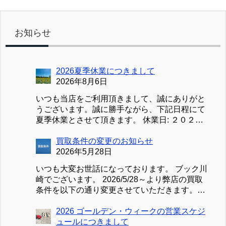
お知らせ
2026夏季休業につきまして
2026年8月6日
いつも当店をご利用頂きまして、誠にありがと
うございます。誠に勝手ながら、下記日程にて
夏季休業とさせて頂きます。 休業日: ２０２６
／８／１１（火）～２０２６／８／１６（日）
①買取受付につきまして ２０２６／８／１０
買取条件の変更のお知らせ
（月）～２０２６／８／１６（日）まで買取受
2026年5月28日
付を休止致します。８／１７（月）より平常通
いつも大変お世話になっております。 ブック川
り受付・査定を行いますが、混雑状況により査
崎でございます。 2026/5/28～より弊店の買取
定完了が遅延する場合がございます。予めご了
条件を以下の通り変更させていただきます。
承ください。 ②お見積り、お問合せにつきまし
新：買取条件 買取のお申込みは、買取可能な商
て お見積り、お問合せの送信は可能ですが、ご
品30点以上（変更前20点）、または、事前見積
2026 ゴールデン・ウィークの営業スケジ
返信が８／１７（月）以降になる場合がござい
の合計金額が3,000円（変更前2,000円）以上よ
ュールにつきまして
ます。 ③【処分用】お引き取りにつきまして