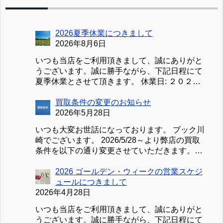
2026夏季休業につきまして
2026年8月6日
いつも当店をご利用頂きまして、誠にありがと
うございます。誠に勝手ながら、下記日程にて
夏季休業とさせて頂きます。 休業日: ２０２６
／８／１１（火）～２０２６／８／１６（日）
①買取受付につきまして ２０２６／８／１０
買取条件の変更のお知らせ
（月）～２０２６／８／１６（日）まで買取受
2026年5月28日
付を休止致します。８／１７（月）より平常通
いつも大変お世話になっております。 ブック川
り受付・査定を行いますが、混雑状況により査
崎でございます。 2026/5/28～より弊店の買取
定完了が遅延する場合がございます。予めご了
条件を以下の通り変更させていただきます。
承ください。 ②お見積り、お問合せにつきまし
新：買取条件 買取のお申込みは、買取可能な商
て お見積り、お問合せの送信は可能ですが、ご
品30点以上（変更前20点）、または、事前見積
2026 ゴールデン・ウィークの営業スケジ
返信が８／１７（月）以降になる場合がござい
の合計金額が3,000円（変更前2,000円）以上よ
ュールにつきまして
ます。 ③【処分用】お引き取りにつきまして
り受付させていただきます。 また、事前見積が
2026年4月28日
【処分用】お引き取りのお申込みと発送は可能
無く、段ボール１箱（紙袋の場合は１袋）あた
ですが、荷物の受領が８／１７（月）以降にな
いつも当店をご利用頂きまして、誠にありがと
りの買取金額が3,000円未満の場合、当店までの
る場合がございます。 以上ご不便をお掛け致
うございます。誠に勝手ながら、下記日程にて