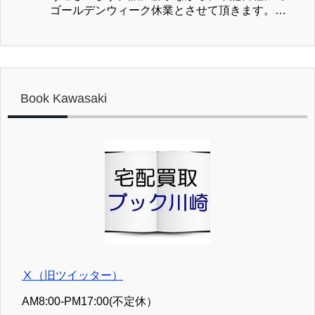
送料実費を振込合計金額より差し引かせていた
しますが、よろしくお願い致します。 熱中症
ゴールデンウィーク休業とさせて頂きます。休
だきますのでご注意ください。 特に初回の方
や、ゲリラ豪雨などの急な天候の変化には十分
業日: ２０２６／４／２９（水）～２０２６／５
はぜひ事前見積をご活用ください。 お客様には
ご注意いただき、よい連休をお過ごしくださ
／６（火） ①買取受付につきまして ２０２６／
ご不便をおかけしますが、諸経費高騰のおり、
い。
４／２８（水）～２０２６／５／６（水）まで
何卒ご理解とご協力の程、よろしくお願い致し
買取受付を休止致します。５／７（木）より平
ます。
常通り査定を行いますが、混雑状況により査定
Book Kawasaki
完了が遅延する場合がございます。予めご了承
ください。 ②お見積り、お問合せの送信は可能
ですが、ご返信が５／７（木）以降になる場合
がございます。 ③【処分用】お引き取りの発送
は可能ですが、お荷物の受領が５／７（木）以
降になる場合がございます。 以上ご不便をお掛
け致しますが、よろしくお願い致します。 どう
ぞよい連休をお過ごしください。
Ⅹ（旧ツイッター）
AM8:00-PM17:00(不定休）