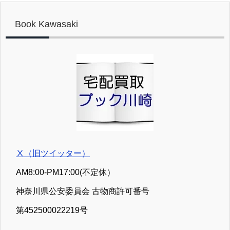
買取受付を休止致します。５／７（木）より平
ます。
常通り査定を行いますが、混雑状況により査定
Book Kawasaki
完了が遅延する場合がございます。予めご了承
ください。 ②お見積り、お問合せの送信は可能
ですが、ご返信が５／７（木）以降になる場合
がございます。 ③【処分用】お引き取りの発送
は可能ですが、お荷物の受領が５／７（木）以
降になる場合がございます。 以上ご不便をお掛
け致しますが、よろしくお願い致します。 どう
ぞよい連休をお過ごしください。
Ⅹ（旧ツイッター）
AM8:00-PM17:00(不定休）
神奈川県公安委員会 古物商許可番号
第452500022219号