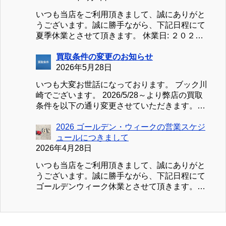
いつも当店をご利用頂きまして、誠にありがと
うございます。誠に勝手ながら、下記日程にて
夏季休業とさせて頂きます。 休業日: ２０２６
／８／１１（火）～２０２６／８／１６（日）
①買取受付につきまして ２０２６／８／１０
買取条件の変更のお知らせ
（月）～２０２６／８／１６（日）まで買取受
2026年5月28日
付を休止致します。８／１７（月）より平常通
いつも大変お世話になっております。 ブック川
り受付・査定を行いますが、混雑状況により査
崎でございます。 2026/5/28～より弊店の買取
定完了が遅延する場合がございます。予めご了
条件を以下の通り変更させていただきます。
承ください。 ②お見積り、お問合せにつきまし
新：買取条件 買取のお申込みは、買取可能な商
て お見積り、お問合せの送信は可能ですが、ご
品30点以上（変更前20点）、または、事前見積
2026 ゴールデン・ウィークの営業スケジ
返信が８／１７（月）以降になる場合がござい
の合計金額が3,000円（変更前2,000円）以上よ
ュールにつきまして
ます。 ③【処分用】お引き取りにつきまして
り受付させていただきます。 また、事前見積が
2026年4月28日
【処分用】お引き取りのお申込みと発送は可能
無く、段ボール１箱（紙袋の場合は１袋）あた
ですが、荷物の受領が８／１７（月）以降にな
いつも当店をご利用頂きまして、誠にありがと
りの買取金額が3,000円未満の場合、当店までの
る場合がございます。 以上ご不便をお掛け致
うございます。誠に勝手ながら、下記日程にて
送料実費を振込合計金額より差し引かせていた
しますが、よろしくお願い致します。 熱中症
ゴールデンウィーク休業とさせて頂きます。休
だきますのでご注意ください。 特に初回の方
や、ゲリラ豪雨などの急な天候の変化には十分
業日: ２０２６／４／２９（水）～２０２６／５
はぜひ事前見積をご活用ください。 お客様には
ご注意いただき、よい連休をお過ごしくださ
／６（火） ①買取受付につきまして ２０２６／
ご不便をおかけしますが、諸経費高騰のおり、
い。
４／２８（水）～２０２６／５／６（水）まで
何卒ご理解とご協力の程、よろしくお願い致し