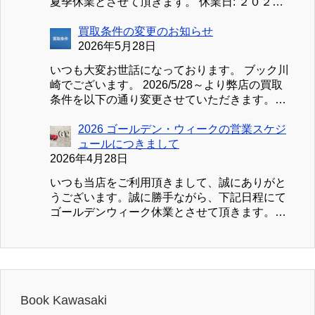
夏季休業とさせて頂きます。 休業日: ２０２６
／８／１１（火）～２０２６／８／１６（日）
①買取受付につきまして ２０２６／８／１０
買取条件の変更のお知らせ
（月）～２０２６／８／１６（日）まで買取受
2026年5月28日
付を休止致します。８／１７（月）より平常通
いつも大変お世話になっております。 ブック川
り受付・査定を行いますが、混雑状況により査
崎でございます。 2026/5/28～より弊店の買取
定完了が遅延する場合がございます。予めご了
条件を以下の通り変更させていただきます。
承ください。 ②お見積り、お問合せにつきまし
新：買取条件 買取のお申込みは、買取可能な商
て お見積り、お問合せの送信は可能ですが、ご
品30点以上（変更前20点）、または、事前見積
2026 ゴールデン・ウィークの営業スケジ
返信が８／１７（月）以降になる場合がござい
の合計金額が3,000円（変更前2,000円）以上よ
ュールにつきまして
ます。 ③【処分用】お引き取りにつきまして
り受付させていただきます。 また、事前見積が
2026年4月28日
【処分用】お引き取りのお申込みと発送は可能
無く、段ボール１箱（紙袋の場合は１袋）あた
ですが、荷物の受領が８／１７（月）以降にな
いつも当店をご利用頂きまして、誠にありがと
りの買取金額が3,000円未満の場合、当店までの
る場合がございます。 以上ご不便をお掛け致
うございます。誠に勝手ながら、下記日程にて
送料実費を振込合計金額より差し引かせていた
しますが、よろしくお願い致します。 熱中症
ゴールデンウィーク休業とさせて頂きます。休
だきますのでご注意ください。 特に初回の方
や、ゲリラ豪雨などの急な天候の変化には十分
業日: ２０２６／４／２９（水）～２０２６／５
はぜひ事前見積をご活用ください。 お客様には
ご注意いただき、よい連休をお過ごしくださ
／６（火） ①買取受付につきまして ２０２６／
ご不便をおかけしますが、諸経費高騰のおり、
い。
４／２８（水）～２０２６／５／６（水）まで
何卒ご理解とご協力の程、よろしくお願い致し
買取受付を休止致します。５／７（木）より平
ます。
常通り査定を行いますが、混雑状況により査定
Book Kawasaki
完了が遅延する場合がございます。予めご了承