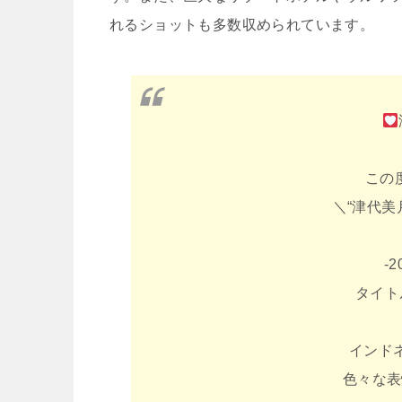
れるショットも多数収められています。
この
＼“津代美
-
タイト
インド
色々な表