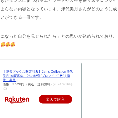
できたダンスにまつわるエピソードや人生を振り返るロングイ
たまらない内容となっています。津代美月さんがどのように成
ことができる一冊です。
人になった自分を見せられたら」との思いが込められており、
う
【楽天ブックス限定特典】Jams Collection津代
美月1st写真集 24の秘密(ブロマイド1枚) [ 津
代 美月 ]
価格：3,520円（税込、送料無料)
(2024/9/16時
点)
楽天で購入