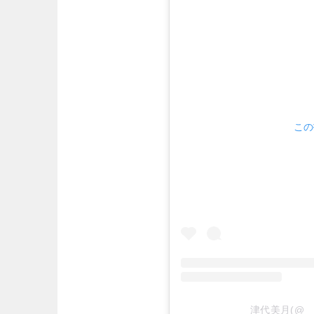
この
津代美月(@__t