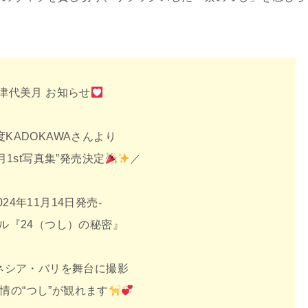
津代美月 お知らせ
度KADOKAWAさんより
月1st写真集”発売決定
／
2024年11月14日発売-
ル『24（つし）の秘密』
ネシア・バリを舞台に撮影
情の“つし”が観れます