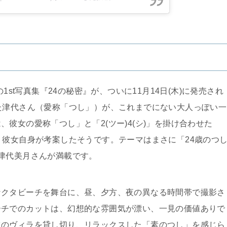
さんの1st写真集『24の秘密』が、ついに11月14日(木)に発売され
た津代さん（愛称「つし」）が、これまでにない大人っぽい一
彼女の愛称「つし」と「2(ツー)4(シ)」を掛け合わせた
、彼女自身が考案したそうです。テーマはまさに「24歳のつ
津代美月さんが満載です。
なクタビーチを舞台に、昼、夕方、夜の異なる時間帯で撮影さ
ーチでのカットは、幻想的な雰囲気が漂い、一見の価値ありで
ツのヴィラを貸し切り、リラックスした「素のつし」を感じら