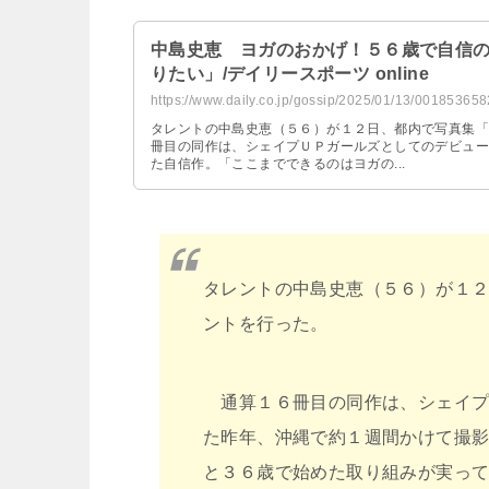
中島史恵 ヨガのおかげ！５６歳で自信
りたい」/デイリースポーツ online
https://www.daily.co.jp/gossip/2025/01/13/001853658
タレントの中島史恵（５６）が１２日、都内で写真集「
冊目の同作は、シェイプＵＰガールズとしてのデビュー
た自信作。「ここまでできるのはヨガの...
タレントの中島史恵（５６）が１
ントを行った。
通算１６冊目の同作は、シェイプ
た昨年、沖縄で約１週間かけて撮
と３６歳で始めた取り組みが実っ