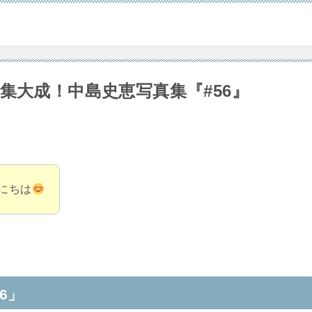
集大成！中島史恵写真集『#56』
にちは
6」