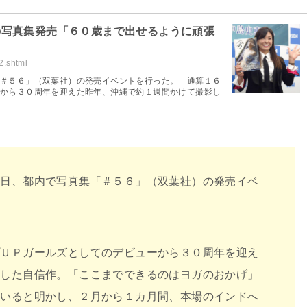
の写真集発売「６０歳まで出せるように頑張
2.shtml
＃５６」（双葉社）の発売イベントを行った。 通算１６
から３０周年を迎えた昨年、沖縄で約１週間かけて撮影し
２日、都内で写真集「＃５６」（双葉社）の発売イベ
ＵＰガールズとしてのデビューから３０周年を迎え
影した自信作。「ここまでできるのはヨガのおかげ」
ていると明かし、２月から１カ月間、本場のインドへ