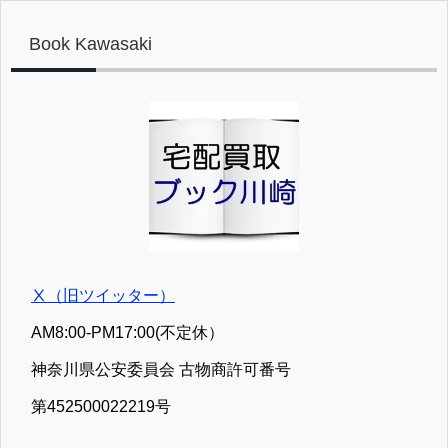
買取受付を休止致します。５／７（木）より平
ます。
常通り査定を行いますが、混雑状況により査定
Book Kawasaki
完了が遅延する場合がございます。予めご了承
ください。 ②お見積り、お問合せの送信は可能
ですが、ご返信が５／７（木）以降になる場合
がございます。 ③【処分用】お引き取りの発送
は可能ですが、お荷物の受領が５／７（木）以
降になる場合がございます。 以上ご不便をお掛
け致しますが、よろしくお願い致します。 どう
ぞよい連休をお過ごしください。
Ⅹ（旧ツイッター）
AM8:00-PM17:00(不定休）
神奈川県公安委員会 古物商許可番号
第452500022219号