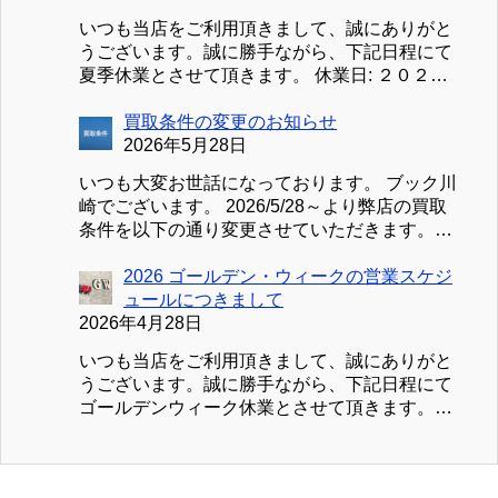
いつも当店をご利用頂きまして、誠にありがと
うございます。誠に勝手ながら、下記日程にて
夏季休業とさせて頂きます。 休業日: ２０２６
／８／１１（火）～２０２６／８／１６（日）
①買取受付につきまして ２０２６／８／１０
買取条件の変更のお知らせ
（月）～２０２６／８／１６（日）まで買取受
2026年5月28日
付を休止致します。８／１７（月）より平常通
いつも大変お世話になっております。 ブック川
り受付・査定を行いますが、混雑状況により査
崎でございます。 2026/5/28～より弊店の買取
定完了が遅延する場合がございます。予めご了
条件を以下の通り変更させていただきます。
承ください。 ②お見積り、お問合せにつきまし
新：買取条件 買取のお申込みは、買取可能な商
て お見積り、お問合せの送信は可能ですが、ご
品30点以上（変更前20点）、または、事前見積
2026 ゴールデン・ウィークの営業スケジ
返信が８／１７（月）以降になる場合がござい
の合計金額が3,000円（変更前2,000円）以上よ
ュールにつきまして
ます。 ③【処分用】お引き取りにつきまして
り受付させていただきます。 また、事前見積が
2026年4月28日
【処分用】お引き取りのお申込みと発送は可能
無く、段ボール１箱（紙袋の場合は１袋）あた
ですが、荷物の受領が８／１７（月）以降にな
いつも当店をご利用頂きまして、誠にありがと
りの買取金額が3,000円未満の場合、当店までの
る場合がございます。 以上ご不便をお掛け致
うございます。誠に勝手ながら、下記日程にて
送料実費を振込合計金額より差し引かせていた
しますが、よろしくお願い致します。 熱中症
ゴールデンウィーク休業とさせて頂きます。休
だきますのでご注意ください。 特に初回の方
や、ゲリラ豪雨などの急な天候の変化には十分
業日: ２０２６／４／２９（水）～２０２６／５
はぜひ事前見積をご活用ください。 お客様には
ご注意いただき、よい連休をお過ごしくださ
／６（火） ①買取受付につきまして ２０２６／
ご不便をおかけしますが、諸経費高騰のおり、
い。
４／２８（水）～２０２６／５／６（水）まで
何卒ご理解とご協力の程、よろしくお願い致し