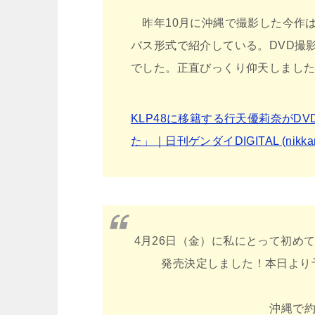
昨年10月に沖縄で撮影した今作
バス形式で紹介している。DVD撮
でした。正直びっくり仰天しまし
KLP48に移籍する行天優莉奈がD
た」｜日刊ゲンダイDIGITAL (nikkan-
4月26日（金）に私にとって初め
発売決定しました！本日より
沖縄で約