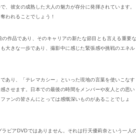
つで、彼女の成熟した大人の魅力が存分に発揮されています。
を奪われることでしょう！
直前の作品であり、そのキャリアの新たな節目とも言える重要
ても大きな一歩であり、撮影中に感じた緊張感や挑戦のエネル
。
中であり、「テレマカシー」といった現地の言葉を使いこなす
予感させます。日本での最後の時間をメンバーや友人との思い
、ファンの皆さんにとっては感慨深いものがあることでしょ
グラビアDVDではありません。それは行天優莉奈という一人