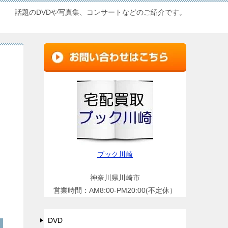
話題のDVDや写真集、コンサートなどのご紹介です。
ブック川崎
神奈川県川崎市
営業時間：AM8:00-PM20:00(不定休）
DVD