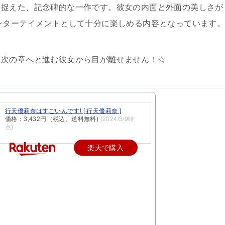
を捉えた、記念碑的な一作です。彼女の内面と外面の美しさが
ンターテイメントとして十分に楽しめる内容となっています
。次の章へと進む彼女から目が離せません！☆
行天優莉奈はすごいんです! [ 行天優莉奈 ]
価格：3,432円（税込、送料無料)
(2024/5/9時
点)
楽天で購入