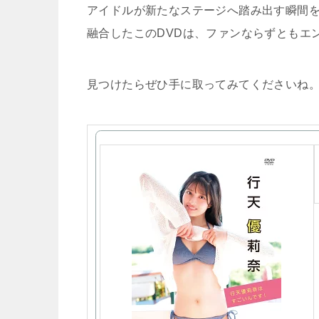
アイドルが新たなステージへ踏み出す瞬間
融合したこのDVDは、ファンならずともエ
見つけたらぜひ手に取ってみてくださいね