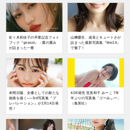
佐々木莉佳子の卒業記念フォト
山﨑愛生、成長とキュートさが
ブック『girasol』：愛の重み
詰まった最新写真集『Mei19』
が詰まった一冊
で魅了！
本間日陽、女優としての新たな
4/26発売 筧美和子 みーこ 7年
旅路を描く──3rd写真集『プ
半ぶりの写真集「ゴーみぃー」
レパレーション』が2月14日発
（集英社）
売！