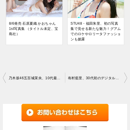
8/6発売 石原夏織 かおちゃん
STU48・福田朱里、初の写真
1st写真集 （タイトル未定、宝
集で見せる新たな魅力！グアム
島社）
でのロケやロリータファッショ
ンも披露
投
乃木坂46五百城茉央、10代最後の輝きを収めた1st写真集がついに登場！
有村藍里、30代初のデジタル写真集『あいりのまま。』がついに登場！
稿
ナ
ビ
ゲ
ー