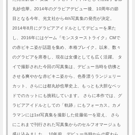
丸紗也華。2014年のグラビアデビュー後、10周年の節
目となる今年、光文社から4th写真集の発売が決定。
2014年8月にグラビアアイドルとしてデビューを果た
し、2016年にはゲーム『モンスターストライク』CMで
の赤ビキニ姿が話題を集め、本格ブレイク。以来、数々
のグラビアを席巻し、現在は女優としても広く活躍。 タ
イで撮影された今回の写真集は、デビュー当時を彷彿と
させる爽やかな赤ビキニ姿から、色香漂うランジェリー
カット、さらには都丸紗也華史上、もっとも大胆なベッ
ドでのカットにも挑戦しています。 さらに本作では、グ
ラビアアイドルとしての「軌跡」にもフォーカス。カメ
ラマンには1st写真集を撮影した佐藤佑一を迎え、 さら
にこれまで刊行された写真集からのセルフオマージュも
盛り込みました。 10年前、デビュー当時からの変わら